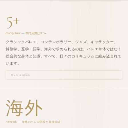
5+
disciplines — 専門分野は5つ+
クラシックバレエ、
コンテンポラリー
、ジャズ、
キャラクター
、
解剖学
、
座学・語学
。
海外
で求められるのは、バレエ単体ではなく
総合的な身体と知識。
すべて、日々の
カリキュラム
に組み込まれて
います。
Curriculum
海外
network —
海外
の
バレエ学校
と直接接続