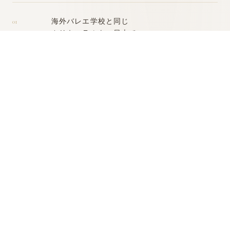
海外
バレエ学校
と同じ
01
カリキュラム
を、日本で
日本にはシラバスがしっかり組まれた本格的な
バレエ学校
がほとんどなく、
海外
の
校長先生
がいる学校
もほとんどありません。
UNBLANCHÉは
海外
の
バレエ学校
との
直接ネットワーク
を持ち、本場の
カリキュラム
をそのまま日本で運営しています。
世界の
舞台
に立ったプロが、
02
指導
の
中心
に
ディレクター
は、
ボストン・バレエ
でプリンシパルを務
めた経歴を有しています。
専属講師
も、
海外
の
バレエ団
や
バレエ学校
で実際に踊ってきたプロばかりです。
本場
で培った感覚を、そのまま日本で受け取ることができる
環境
を整えています。