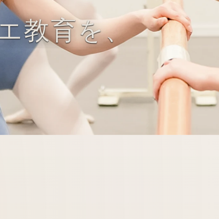
エ
教育を、