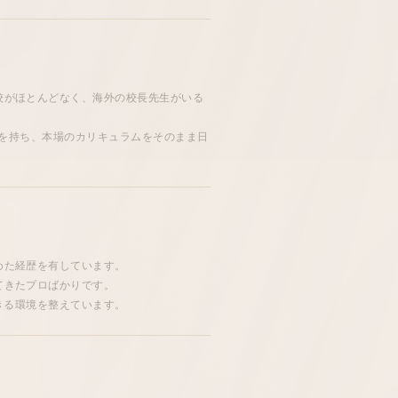
校
がほとんどなく、
海外
の
校長先生
がいる
を持ち、本場の
カリキュラム
をそのまま日
めた経歴を有しています。
てきたプロばかりです。
きる
環境
を整えています。