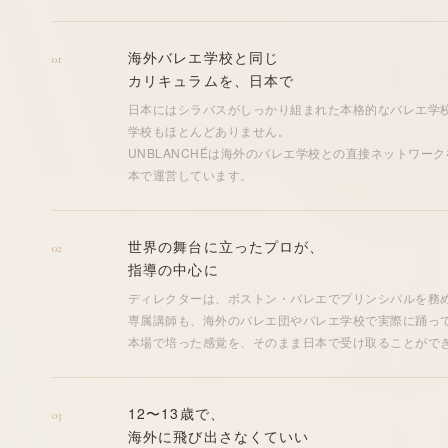
海外
バレエ学校
と同じ
01
カリキュラム
を、日本で
日本にはシラバスがしっかり組まれた本格的な
バレエ学
学校もほとんどありません。
UNBLANCHÉは
海外
の
バレエ学校
との
直接ネットワーク
本で運営しています。
世界の
舞台
に立ったプロが、
02
指導
の
中心
に
ディレクター
は、
ボストン・バレエ
でプリンシパルを務
専属講師
も、
海外
の
バレエ団
や
バレエ学校
で実際に踊っ
本場で培った感覚を、そのまま日本で受け取ることがで
12〜13歳で、
03
海外
に飛び出さなくていい