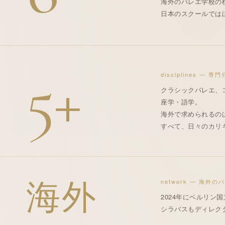
海外
の
バレエ学校
の
日本のスクールでは
5+
disciplines — 
クラシックバレエ、
座学・語学
。
海外
で求められるの
すべて、日々の
カリ
海外
network —
海外
の
バ
2024年に
ベルリン国
シラバス
も
ディレク