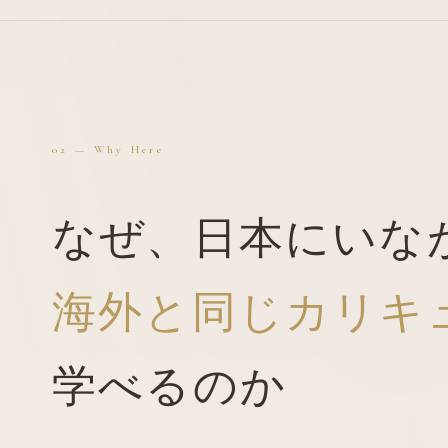
02 — Why Here
なぜ、日本にいな
海外
と同じ
カリキ
学べるのか