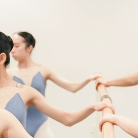
フィロソフィー
講師
コース
実績
アクセス
体験
申込
み
イベント