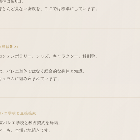
標準は
週6日
。
ほとんど見ない密度を、ここでは標準にしています。
専門分野は5つ+
コンテンポラリー
、ジャズ、
キャラクター
、
解剖学
、
は、バレエ単体ではなく総合的な身体と知識。
キュラム
に組み込まれています。
レエ学校
と直接接続
立バレエ学校
と
独占契約
を締結。
ター
も、本場と地続きです。