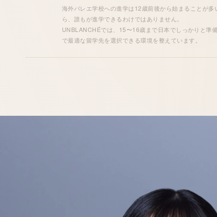
海外
バレエ学校
への
進学
は12歳前後から始まることが多
ら、誰もが
進学
できるわけではありません。
UNBLANCHÉでは、15〜16歳まで日本でしっかりと
で
最適な留学先
を選択できる
環境
を整えています。