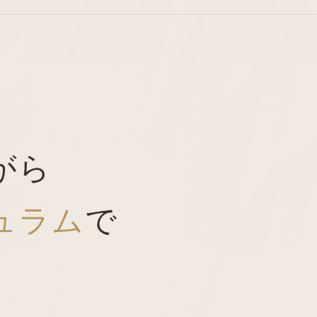
がら
ュラム
で