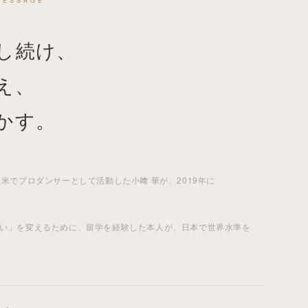
MESSAGE
し続け、
え、
かす。
米でプロダンサーとして活動した小﨑 華が、2019年に
い」を変えるために、
留学
を経験した本人が、日本で世界水準を