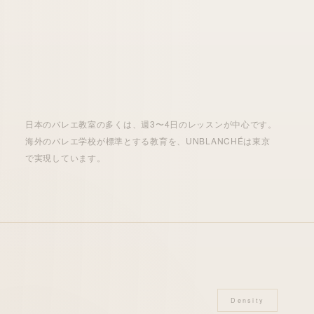
日本のバレエ教室の多くは、週3〜4日の
レッスン
が
中心
です。
海外
の
バレエ学校
が標準とする
教育
を、UNBLANCHÉは
東京
で実現しています。
Density