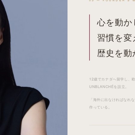
03 — FOUNDER'S 
心を動か
習慣を変
歴史を動
12歳でカナダへ
留学
し、欧
UNBLANCHÉを設立。
「
海外
に出なければなれな
作っている。