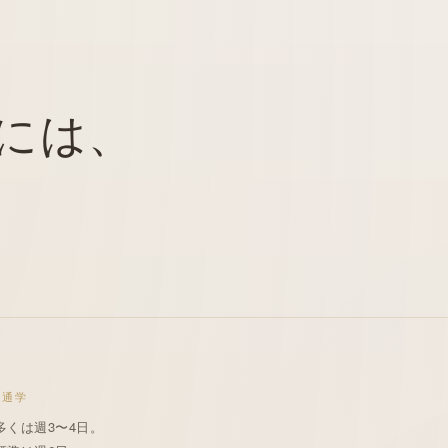
には、
日通学
多くは週3〜4日。