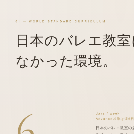
01 — WORLD STANDARD CURRICULUM
日本のバレエ教室
なかった
環境
。
6
days / week
Advance以降は週6
日本のバレエ教室の