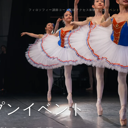
フィロソフィー
講師
コース
実績
アクセス
体験
申込
み
イベント
プンイベント