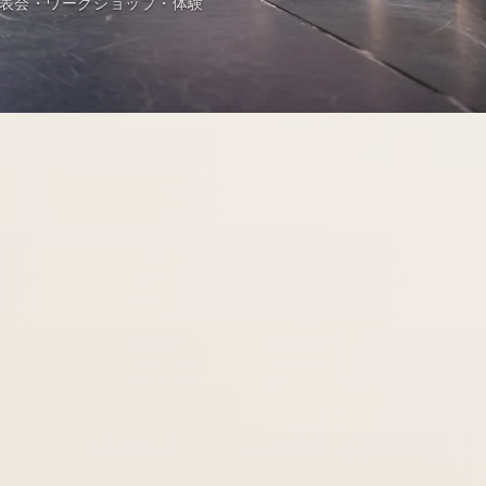
表会
・
ワークショップ
・
体験