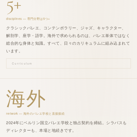
5+
disciplines — 専門分野は5つ+
クラシックバレエ、
コンテンポラリー
、ジャズ、
キャラクター
、
解剖学
、
座学・語学
。
海外
で求められるのは、バレエ単体ではなく
総合的な身体と知識。
すべて、日々の
カリキュラム
に組み込まれて
います。
Curriculum
海外
network —
海外
の
バレエ学校
と直接接続
2024年に
ベルリン国立バレエ学校
と
独占契約
を締結。
シラバス
も
ディレクター
も、本場と地続きです。