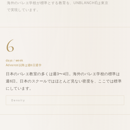
海外
の
バレエ学校
が標準とする
教育
を、UNBLANCHÉは
東京
で実現しています。
6
days / week
Advance以降は週6日通学
日本のバレエ教室の多くは週3〜4日。
海外
の
バレエ学校
の標準は
週6日
。
日本のスクールではほとんど見ない密度を、ここでは標準
にしています。
Density