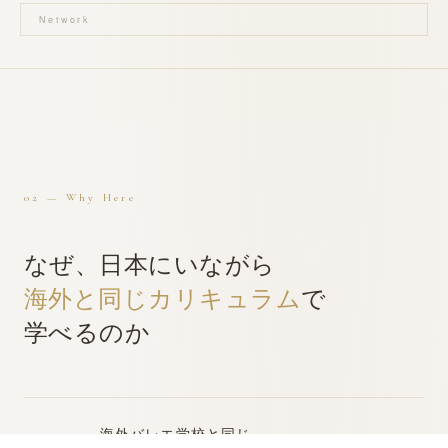
Network
02 — Why Here
なぜ、日本にいながら
海外
と同じ
カリキュラム
で
学べるのか
海外
バレエ学校
と同じ
01