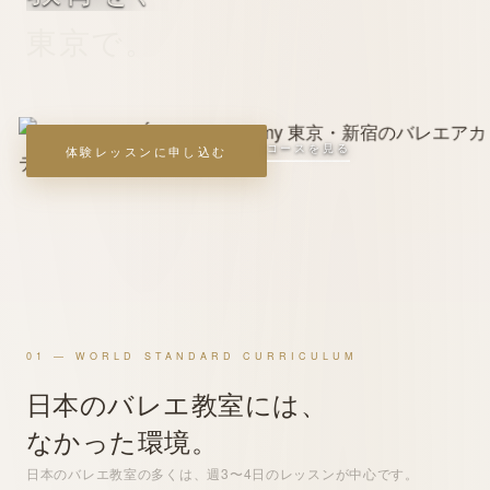
東京で。
コースを見る
体験
レッスンに申し込む
01 — WORLD STANDARD CURRICULUM
日本のバレエ教室には、
なかった
環境
。
日本のバレエ教室の多くは、週3〜4日の
レッスン
が
中心
です。